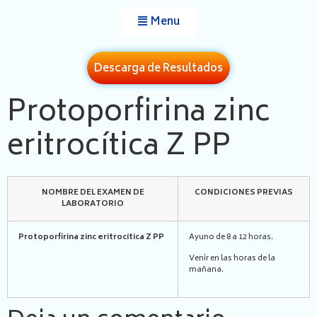
Menu
Descarga de Resultados
Protoporfirina zinc
eritrocítica Z PP
NOMBRE DEL EXAMEN DE
CONDICIONES PREVIAS
LABORATORIO
Protoporfirina zinc eritrocítica Z PP
Ayuno de 8 a 12 horas.
Venir en las horas de la
mañana.