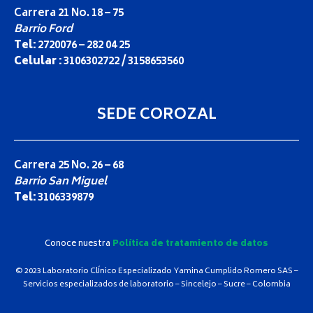
Insulinas
Carrera 21 No. 18 – 75
Microalbúminuria
AFP CEA PSA 3ra. Generación PSA Libre CA – 15 – 3 CA –
Barrio Ford
Triglicélidos
125
Urea
Tel:
2720076 – 282 04 25
Reumatología
Electrólitos
Celular :
3106302722 / 3158653560
Anti – DNA ENAS Anticuerpos Anti nucleares
Calcio Colorimétrico en orina y en sangre
Calcio Lonizado
SEDE COROZAL
Fósforo en Orina y en Sangre
Hierro
Litio
Magnesio
Carrera 25 No. 26 – 68
Potasio en Suero y Orina
Barrio San Miguel
Cloro en Suero y Orina
Tel:
3106339879
Proteínas
Proteínas Totales y Diferenciadas
Proteínas en Orina
Conoce nuestra
Política de tratamiento de datos
© 2023 Laboratorio ClÍnico Especializado Yamina Cumplido Romero SAS –
Servicios especializados de laboratorio – Sincelejo – Sucre – Colombia